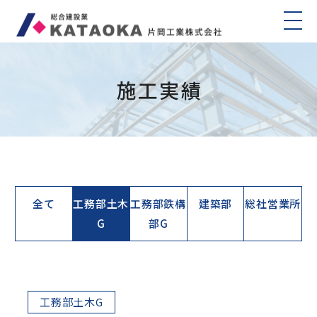
施工実績
全て
工務部土木
工務部鉄構
建築部
総社営業所
G
部G
工務部土木G